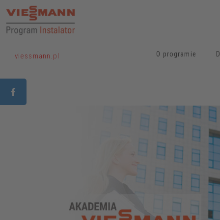
O programie
D
viessmann.pl