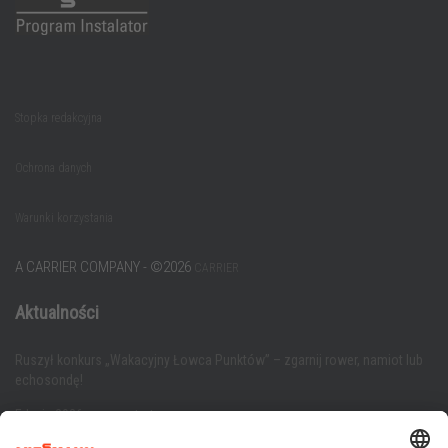
Stopka redakcyjna
Ochrona danych
Warunki korzystania
A CARRIER COMPANY - ©️2026
CARRIER
Aktualności
Ruszył konkurs „Wakacyjny Łowca Punktów” – zgarnij rower, namiot lub
echosondę!
Edycja 2026 – czas start