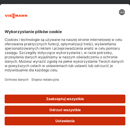
Edycja 2026 – czas start
[KONKURS] | Zagrzej miejsce na podium!
Summer Boost! Letnia Akcja Promocyjna
Programu Instalator 2025!
Kontakt
Viessmann Sp. z o.o.
ul. Puławska 41
05-500 Piaseczno
tel:782 756 666
info@programinstalator.pl
Cookie & Tracking