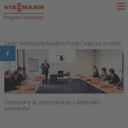
aczego warto?
Aktualności
Szkolenia
FAQ
Do 
Część teoretyczna Akademii Pomp Ciepła już za nami!
Zapraszamy do zapoznania się z nagraniami
webinariów!