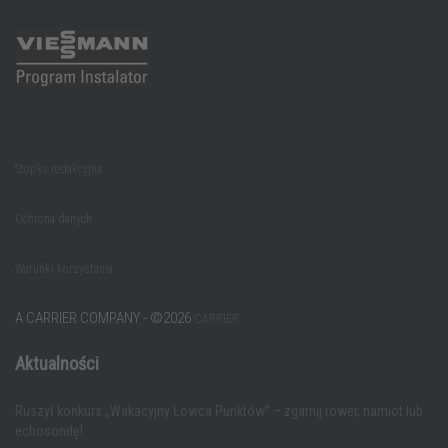
Stopka redakcyjna
Ochrona danych
Warunki korzystania
A CARRIER COMPANY - ©️2026
CARRIER
Aktualności
Ruszył konkurs „Wakacyjny Łowca Punktów” – zgarnij rower, namiot lub
echosondę!