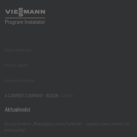
Stopka redakcyjna
Ochrona danych
Warunki korzystania
A CARRIER COMPANY - ©️2026
CARRIER
Aktualności
Ruszył konkurs „Wakacyjny Łowca Punktów” – zgarnij rower, namiot lub
echosondę!