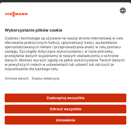
Edycja 2026 – czas start
[KONKURS] | Zagrzej miejsce na podium!
Summer Boost! Letnia Akcja Promocyjna
Programu Instalator 2025!
Kontakt
Viessmann Sp. z o.o.
ul. Puławska 41
05-500 Piaseczno
tel:782 756 666
info@programinstalator.pl
Cookie & Tracking