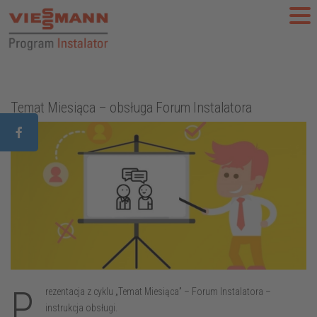
aczego warto?
Aktualności
Szkolenia
FAQ
Do 
Temat Miesiąca – obsługa Forum Instalatora
P
rezentacja z cyklu „Temat Miesiąca” – Forum Instalatora –
instrukcja obsługi.