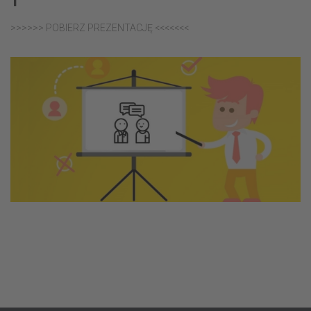
>>>>>> POBIERZ PREZENTACJĘ <<<<<<<