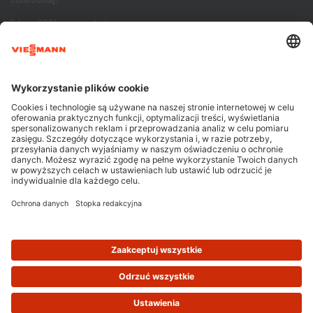
Edycja 2026 – czas start
[KONKURS] | Zagrzej miejsce na podium!
Summer Boost! Letnia Akcja Promocyjna
Programu Instalator 2025!
Kontakt
Viessmann Sp. z o.o.
ul. Puławska 41
05-500 Piaseczno
tel:782 756 666
info@programinstalator.pl
Cookie & Tracking