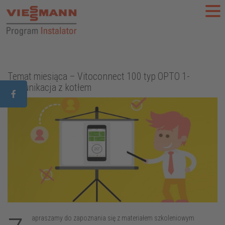
aczego warto?
Aktualności
Szkolenia
FAQ
Do 
Temat miesiąca – Vitoconnect 100 typ OPTO 1-
komunikacja z kotłem
apraszamy do zapoznania się z materiałem szkoleniowym