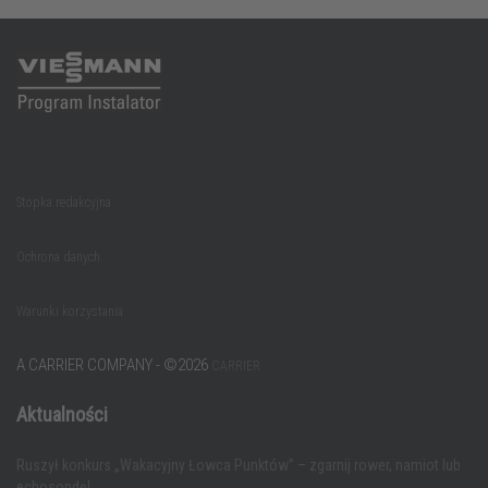
Stopka redakcyjna
Ochrona danych
Warunki korzystania
A CARRIER COMPANY - ©️2026
CARRIER
Aktualności
Ruszył konkurs „Wakacyjny Łowca Punktów” – zgarnij rower, namiot lub
echosondę!