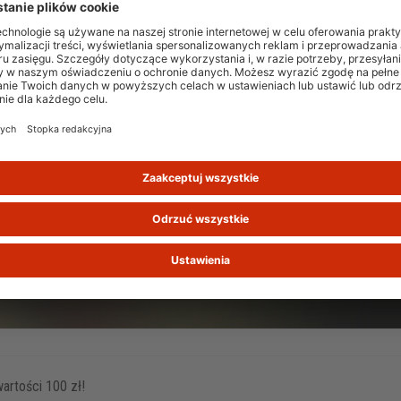
artości 100 zł!