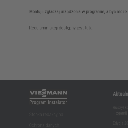
Montuj i zgłaszaj urządzenia w programie, a być może 
Regulamin akcji dostępny jest
tutaj
.
Aktualn
Ruszył k
– zgarnij
Stopka redakcyjna
Edycja 20
Ochrona danych