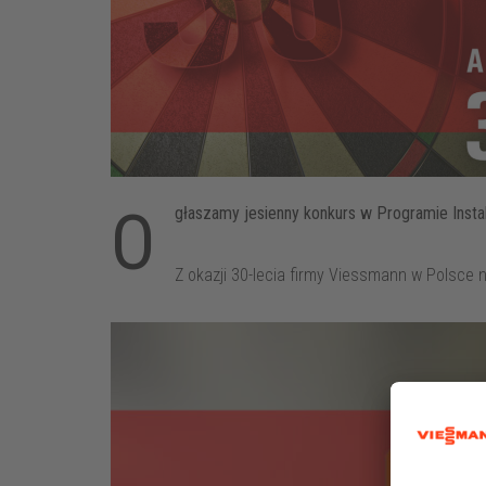
O
głaszamy jesienny konkurs w Programie Instal
Z okazji 30-lecia firmy Viessmann w Polsce n