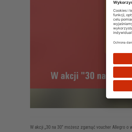
W akcji „30 na 30” możesz zgarnąć voucher Allegro o w