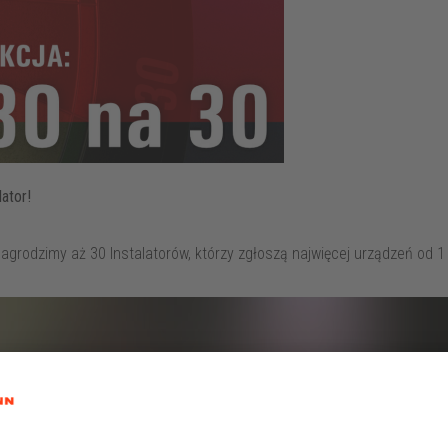
ator!
agrodzimy aż 30 Instalatorów, którzy zgłoszą najwięcej urządzeń od 1 