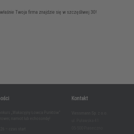
właśnie Twoja firma znajdzie się w szczęśliwej 30!
ości
Kontakt
onkurs „Wakacyjny Łowca Punktów”
Viessmann Sp. z o.o.
 rower, namiot lub echosondę!
ul. Puławska 41
05-500 Piaseczno
26 – czas start